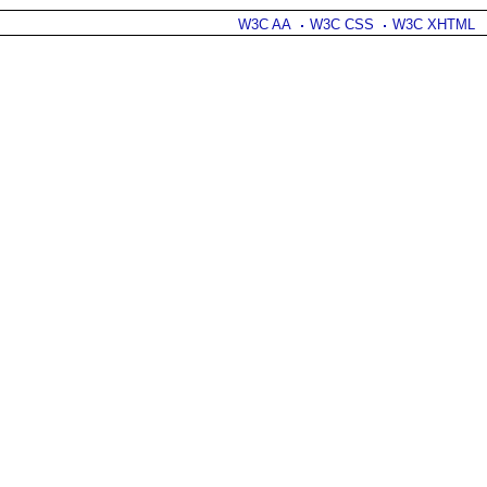
W3C AA
W3C CSS
W3C XHTML